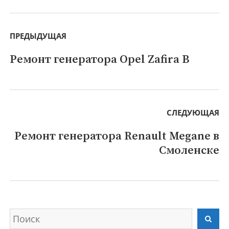
Навигация
по
ПРЕДЫДУЩАЯ
записям
Ремонт генератора Opel Zafira B
Предыдущая
запись:
СЛЕДУЮЩАЯ
Ремонт генератора Renault Megane в
Следующая
Смоленске
запись:
Искать
Най